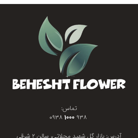
تماس:
0938
1000
938
آدرس: بازار گل شهید محلاتی، سالن ۲ شرقی