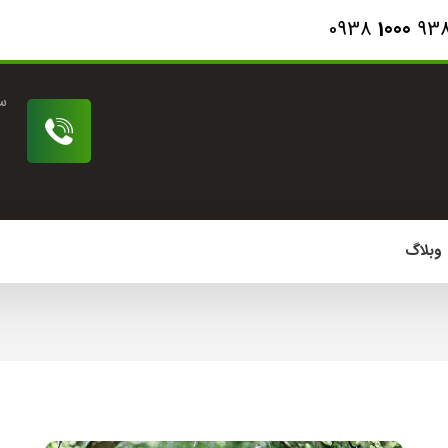
0938
1000
93
س
وبلاگ