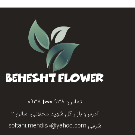
تماس:
938
1000
0938
آدرس: بازار گل شهید محلاتی، سالن ۲
شرقی soltani.mehdi50@yahoo.com