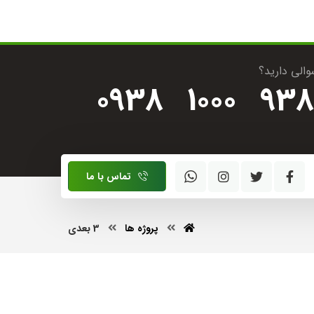
والی دارید؟
0938
1000
938
تماس با ما
پروژه ها
3 بعدی